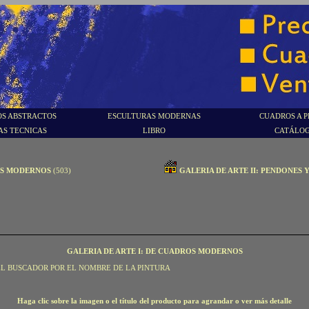
S ABSTRACTOS
ESCULTURAS MODERNAS
CUADROS A P
AS TECNICAS
LIBRO
CATÁLO
OS MODERNOS
(503)
GALERIA DE ARTE II: PENDONES 
GALERIA DE ARTE I: DE CUADROS MODERNOS
EL BUSCADOR POR EL NOMBRE DE LA PINTURA
Haga clic sobre la imagen o el título del producto para agrandar o ver más detalle