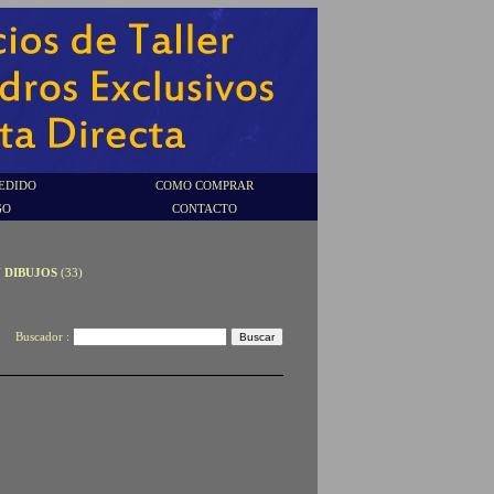
EDIDO
COMO COMPRAR
GO
CONTACTO
Y DIBUJOS
(33)
Buscador :