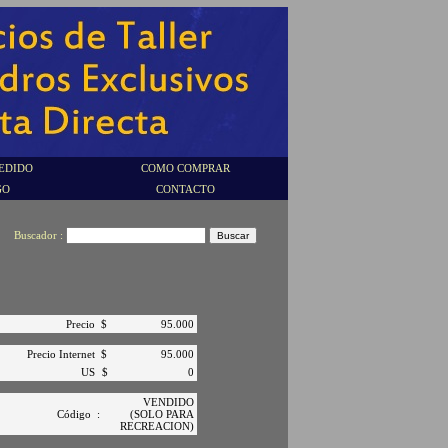
EDIDO
COMO COMPRAR
GO
CONTACTO
Buscador :
Precio
$
95.000
Precio Internet
$
95.000
US
$
0
VENDIDO
Código
:
(SOLO PARA
RECREACION)