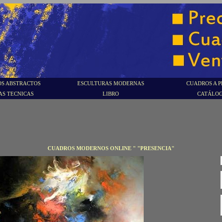
S ABSTRACTOS
ESCULTURAS MODERNAS
CUADROS A P
AS TECNICAS
LIBRO
CATÁLO
CUADROS MODERNOS ONLINE " "PRESENCIA"