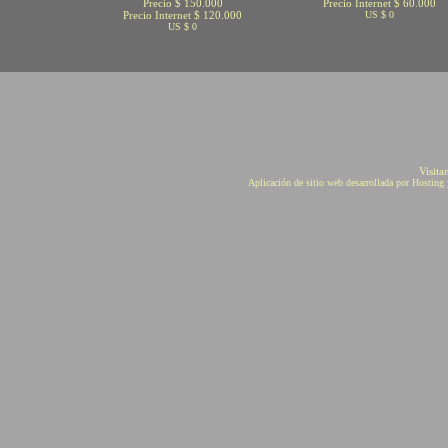
Precio $ 150.000
Precio Internet $ 60.000
Precio Internet $ 120.000
US $ 0
US $ 0
Visita
Aplicación de sitio web desarrollada por Hostin