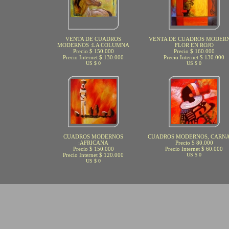
VENTA DE CUADROS
VENTA DE CUADROS MODERN
MODERNOS :LA COLUMNA
FLOR EN ROJO
Precio $ 150.000
Precio $ 160.000
Precio Internet $ 130.000
Precio Internet $ 130.000
US $ 0
US $ 0
CUADROS MODERNOS
CUADROS MODERNOS, CARN
:AFRICANA
Precio $ 80.000
Precio $ 150.000
Precio Internet $ 60.000
Precio Internet $ 120.000
US $ 0
US $ 0