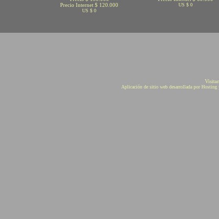
Precio Internet $ 120.000
US $ 0
US $ 0
Visita
Aplicación de sitio web desarrollada por Hostin