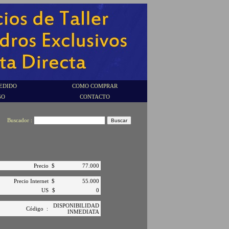
EDIDO
COMO COMPRAR
GO
CONTACTO
Buscador :
Precio
$
77.000
Precio Internet
$
55.000
US
$
0
DISPONIBILIDAD
Código
:
INMEDIATA