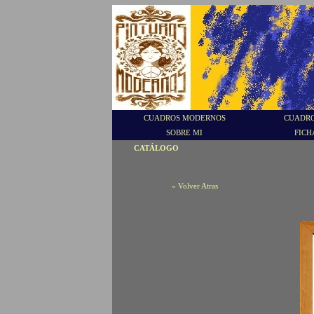
CUADROS MODERNOS
CUADRO
SOBRE MI
FICH
CATÁLOGO
« Volver Atras