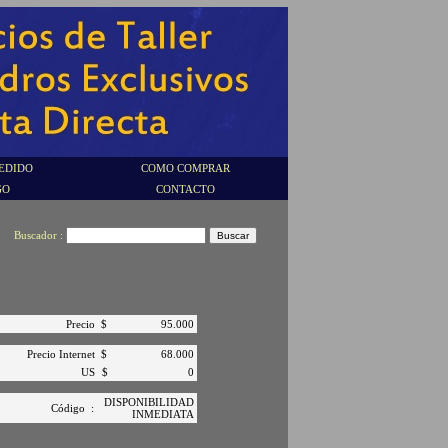
EDIDO
COMO COMPRAR
GO
CONTACTO
Buscador :
Precio
$
95.000
Precio Internet
$
68.000
US
$
0
DISPONIBILIDAD
Código
:
INMEDIATA