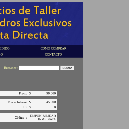
EDIDO
COMO COMPRAR
GO
CONTACTO
Buscador :
Precio
$
90.000
Precio Internet
$
45.000
US
$
0
DISPONIBILIDAD
Código
:
INMEDIATA