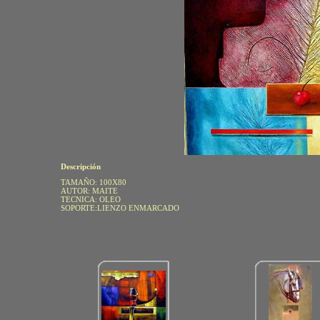
Descripción
TAMAÑO: 100X80
AUTOR: MAITE
TECNICA: OLEO
SOPORTE:LIENZO ENMARCADO