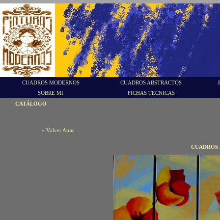
CUADROS MODERNOS
CUADROS ABSTRACTOS
SOBRE MI
FICHAS TECNICAS
CATÁLOGO
« Volver Atras
CUADROS 