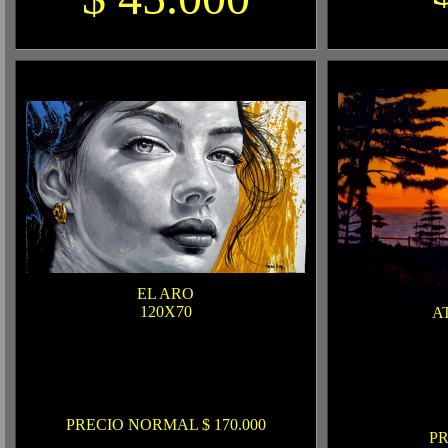
EL ARO
120
X70
A
PRECIO NORMAL $ 170.000
PR