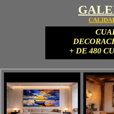
GALE
CALIDAD
CUA
DECORACI
+
DE 480 C