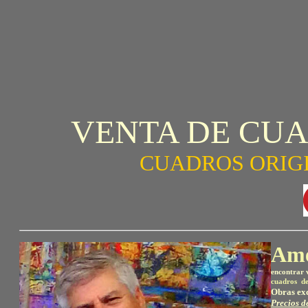
VENTA DE CU
CUADROS ORIG
Amé
encontrar
cuadros de
Obras exc
Precios d