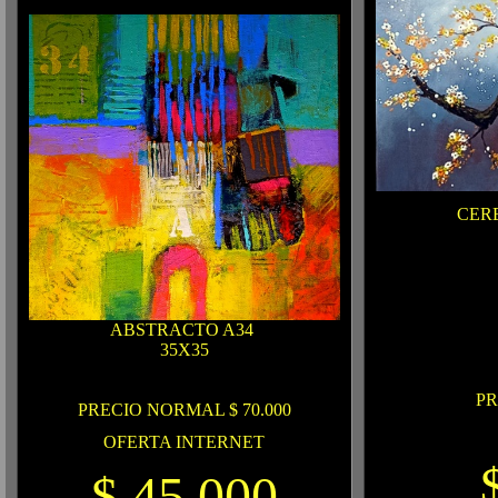
CERE
ABSTRACTO A34
35X35
PR
PRECIO NORMAL $ 70.000
OFERTA INTERNET
$ 45.000