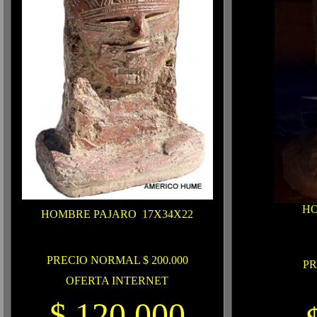
H
HOMBRE PAJARO
17X34X22
PRECIO NORMAL $ 200.000
PR
OFERTA INTERNET
$ 120.000