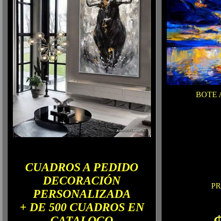
BOTE 
CUADROS A PEDIDO
DECORACIÓN
PR
PERSONALIZADA
+ DE 500 CUADROS EN
CATALOGO