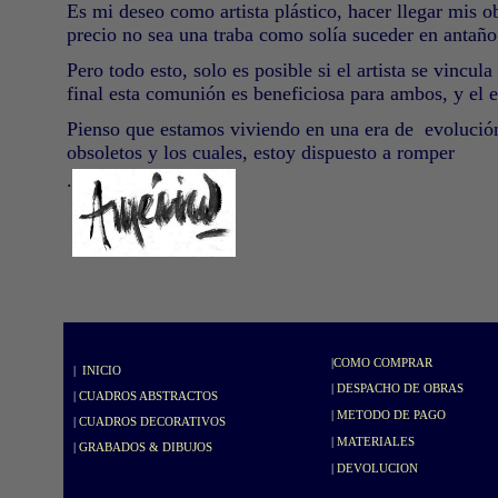
Es mi deseo como artista plástico, hacer llegar mis ob
precio no sea una traba como solía suceder en antaño
Pero todo esto, solo es posible si el artista se vincu
final esta comunión es beneficiosa para ambos, y el e
Pienso que estamos viviendo en una era de
evolució
obsoletos y los cuales, estoy dispuesto a romper
.
|
COMO COMPRAR
|
INICIO
|
DESPACHO DE OBRAS
|
CUADROS ABSTRACTOS
|
METODO DE PAGO
|
CUADROS DECORATIVOS
|
MATERIALES
|
GRABADOS & DIBUJOS
|
DEVOLUCION