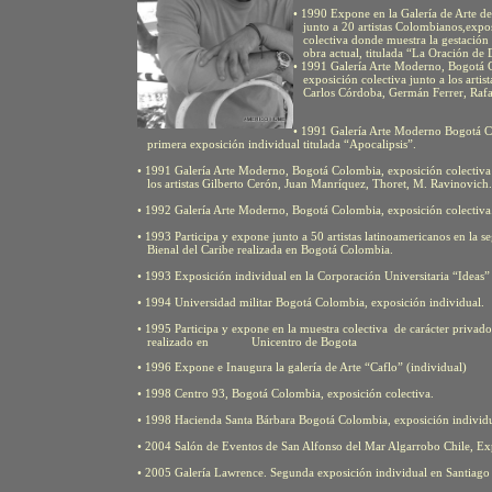
• 1990 Expone en la Galería de Arte d
junto a 20 artistas Colombianos,expo
colectiva donde muestra la gestación 
obra actual, titulada “La Oración de 
• 1991 Galería Arte Moderno, Bogotá 
exposición colectiva junto a los artist
Carlos Córdoba, Germán Ferrer, Rafae
• 1991 Galería Arte Moderno Bogotá 
primera exposición individual titulada “Apocalipsis”.
• 1991 Galería Arte Moderno, Bogotá Colombia, exposición colectiva
los artistas Gilberto Cerón, Juan Manríquez, Thoret, M. Ravinovich.
• 1992 Galería Arte Moderno, Bogotá Colombia, exposición colectiva
• 1993 Participa y expone junto a 50 artistas latinoamericanos en la 
Bienal del Caribe realizada en Bogotá Colombia.
• 1993 Exposición individual en la Corporación Universitaria “Ideas”
• 1994 Universidad militar Bogotá Colombia, exposición individual.
• 1995 Participa y expone en la muestra colectiva de carácter privado
realizado en Unicentro de Bogota
• 1996 Expone e Inaugura la galería de Arte “Caflo” (individual)
• 1998 Centro 93, Bogotá Colombia, exposición colectiva.
• 1998 Hacienda Santa Bárbara Bogotá Colombia, exposición individu
• 2004 Salón de Eventos de San Alfonso del Mar Algarrobo Chile, Exp
• 2005 Galería Lawrence. Segunda exposición individual en Santiago 