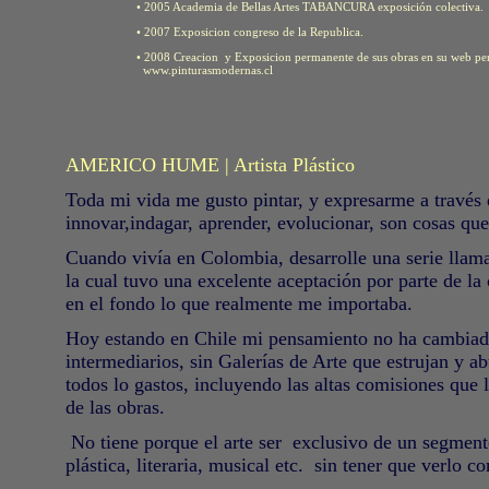
• 2005 Academia de Bellas Artes TABANCURA exposición colectiva.
• 2007 Exposicion congreso de la Republica.
• 2008 Creacion y Exposicion permanente de sus obras en su web per
www.pinturasmodernas.cl
AMERICO HUME | Artista Plástico
Toda mi vida me gusto pintar, y expresarme a través d
innovar,indagar, aprender, evolucionar, son cosas que 
Cuando vivía en Colombia, desarrolle una serie llama
la cual tuvo una excelente aceptación por parte de la 
en el fondo lo que realmente me importaba.
Hoy estando en Chile mi pensamiento no ha cambiado 
intermediarios, sin Galerías de Arte que estrujan y ab
todos lo gastos, incluyendo las altas comisiones que 
de las obras.
No tiene porque el arte ser
exclusivo de un segmento
plástica, literaria, musical etc.
sin tener que verlo 