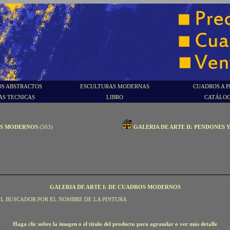
S ABSTRACTOS
ESCULTURAS MODERNAS
CUADROS A P
AS TECNICAS
LIBRO
CATÁLO
OS MODERNOS
(503)
GALERIA DE ARTE II: PENDONES 
GALERIA DE ARTE I: DE CUADROS MODERNOS
EL BUSCADOR POR EL NOMBRE DE LA PINTURA
Haga clic sobre la imagen o el título del producto para agrandar o ver más detalle