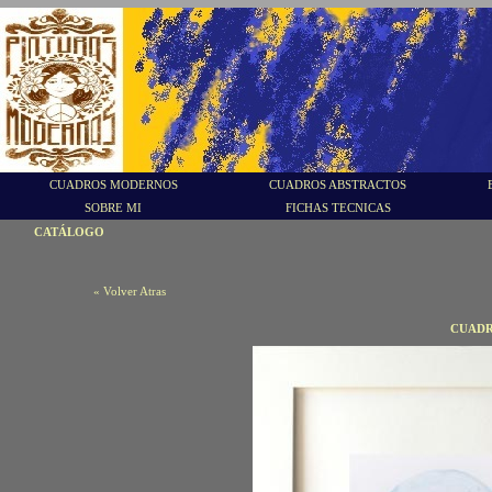
CUADROS MODERNOS
CUADROS ABSTRACTOS
SOBRE MI
FICHAS TECNICAS
CATÁLOGO
« Volver Atras
CUADR