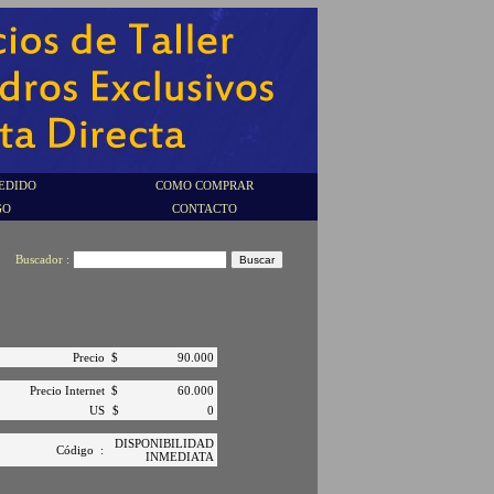
EDIDO
COMO COMPRAR
GO
CONTACTO
Buscador :
Precio
$
90.000
Precio Internet
$
60.000
US
$
0
DISPONIBILIDAD
Código
:
INMEDIATA