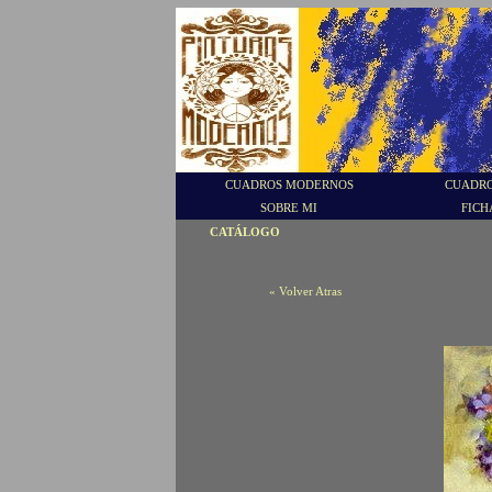
CUADROS MODERNOS
CUADRO
SOBRE MI
FICH
CATÁLOGO
« Volver Atras