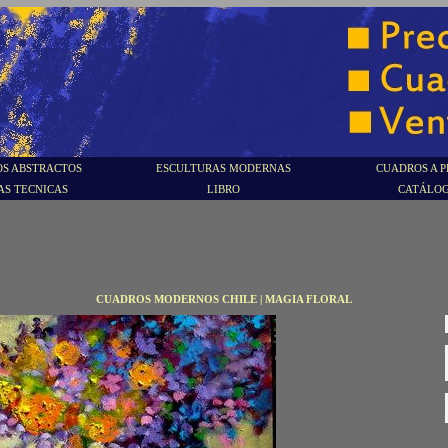
S ABSTRACTOS
ESCULTURAS MODERNAS
CUADROS A P
AS TECNICAS
LIBRO
CATÁLO
CUADROS MODERNOS CHILE | MAGIA FLORAL