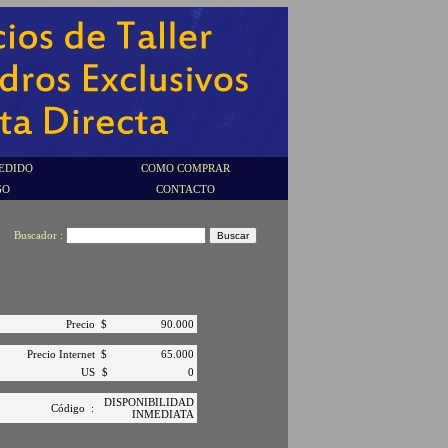
EDIDO
COMO COMPRAR
GO
CONTACTO
Buscador :
Precio
$
90.000
Precio Internet
$
65.000
US
$
0
DISPONIBILIDAD
Código
:
INMEDIATA