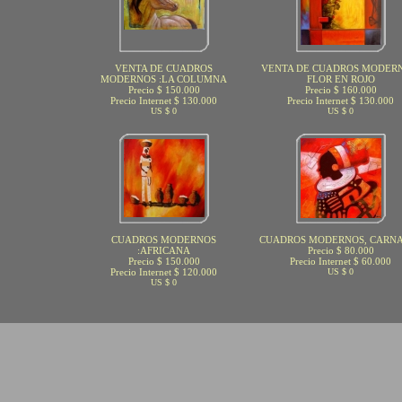
VENTA DE CUADROS
VENTA DE CUADROS MODERN
MODERNOS :LA COLUMNA
FLOR EN ROJO
Precio $ 150.000
Precio $ 160.000
Precio Internet $ 130.000
Precio Internet $ 130.000
US $ 0
US $ 0
CUADROS MODERNOS
CUADROS MODERNOS, CARN
:AFRICANA
Precio $ 80.000
Precio $ 150.000
Precio Internet $ 60.000
Precio Internet $ 120.000
US $ 0
US $ 0