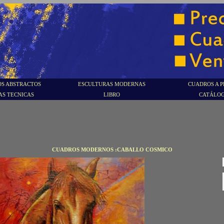
S ABSTRACTOS
ESCULTURAS MODERNAS
CUADROS A P
AS TECNICAS
LIBRO
CATÁLO
CUADROS MODERNOS :CABALLO COSMICO