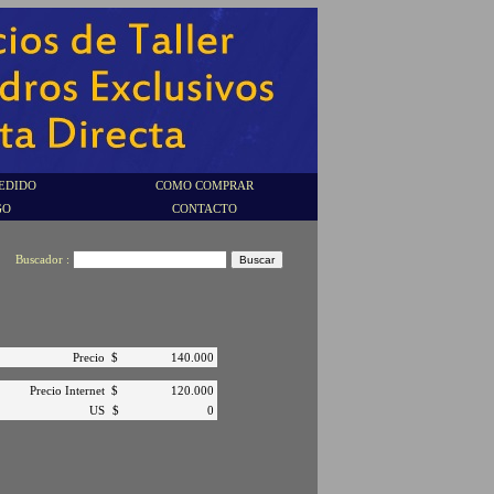
EDIDO
COMO COMPRAR
GO
CONTACTO
Buscador :
Precio
$
140.000
Precio Internet
$
120.000
US
$
0