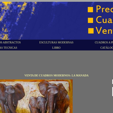
S ABSTRACTOS
ESCULTURAS MODERNAS
CUADROS A P
AS TECNICAS
LIBRO
CATÁLO
VENTA DE CUADROS MODERNOS: LA MANADA