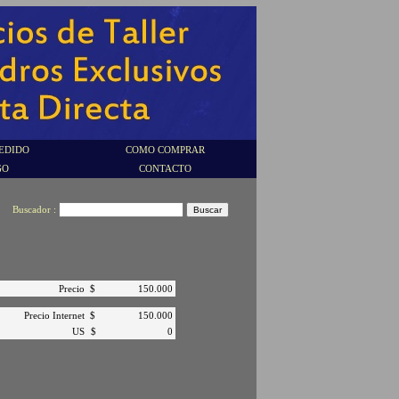
EDIDO
COMO COMPRAR
GO
CONTACTO
Buscador :
Precio
$
150.000
Precio Internet
$
150.000
US
$
0