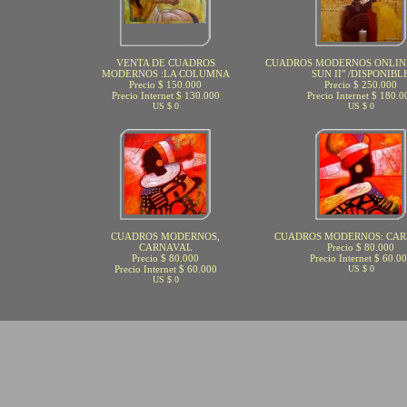
VENTA DE CUADROS
CUADROS MODERNOS ONLINE
MODERNOS :LA COLUMNA
SUN II" /DISPONIBL
Precio $ 150.000
Precio $ 250.000
Precio Internet $ 130.000
Precio Internet $ 180.0
US $ 0
US $ 0
CUADROS MODERNOS,
CUADROS MODERNOS: CAR
CARNAVAL
Precio $ 80.000
Precio $ 80.000
Precio Internet $ 60.0
Precio Internet $ 60.000
US $ 0
US $ 0