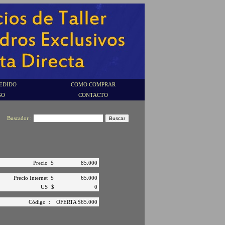
EDIDO
COMO COMPRAR
GO
CONTACTO
Buscador :
Precio
$
85.000
Precio Internet
$
65.000
US
$
0
Código
:
OFERTA $65.000