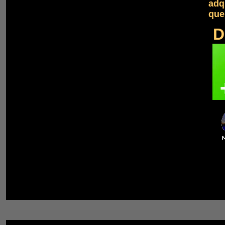
adq
que
D