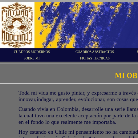
CUADROS MODERNOS
CUADROS ABSTRACTOS
SOBRE MI
FICHAS TECNICAS
MI OB
Toda mi vida me gusto pintar, y expresarme a través d
innovar,indagar, aprender, evolucionar, son cosas que 
Cuando vivía en Colombia, desarrolle una serie llama
la cual tuvo una excelente aceptación por parte de la 
en el fondo lo que realmente me importaba.
Hoy estando en Chile mi pensamiento no ha cambiado 