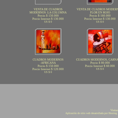
VENTA DE CUADROS
VENTA DE CUADROS MODERN
MODERNOS :LA COLUMNA
FLOR EN ROJO
Precio $ 150.000
Precio $ 160.000
Precio Internet $ 130.000
Precio Internet $ 130.000
US $ 0
US $ 0
CUADROS MODERNOS
CUADROS MODERNOS, CARN
:AFRICANA
Precio $ 80.000
Precio $ 150.000
Precio Internet $ 60.000
Precio Internet $ 120.000
US $ 0
US $ 0
Visita
Aplicación de sitio web desarrollada por Hostin